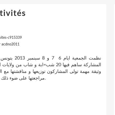
tivités
vites-c915339
r acdno2011
المشاركة ساهم فيها 20 شب=ابة و شاب 
وثيقة مهمة تولى المشاركون توزيعها و مناقشتها مع ا
مراجعتها على ضوء ذلك في اجتماعهم الذي سينعقد يوم 06 اكتوبر بباجة.