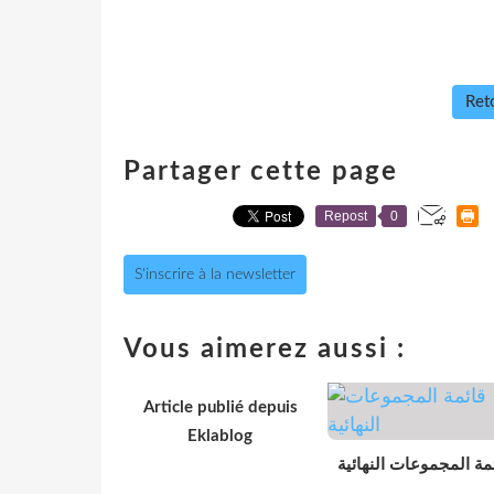
Reto
Partager cette page
Repost
0
S'inscrire à la newsletter
Vous aimerez aussi :
Article publié depuis
Eklablog
مة المجموعات النهائية