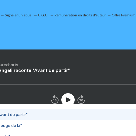
Signaler un abus
C.G.U.
Rémunération en droits d'auteur
Offre Premium
Purecharts
ngeli raconte "Avant de partir"
vant de partir"
Bouge de là"