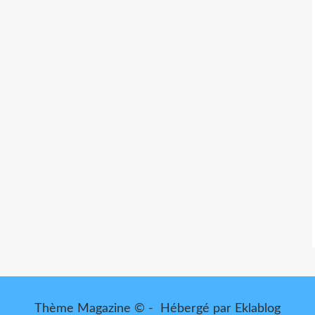
Thème Magazine © - Hébergé par
Eklablog