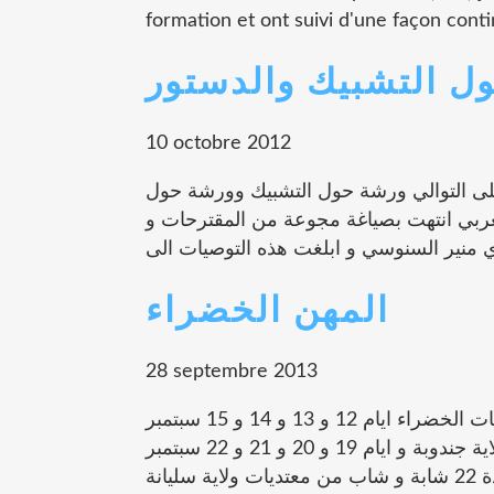
formation et ont suivi d'une façon conti
ل التشبيك والدستور
10 octobre 2012
مي السبت و الاحد 06 و07 اكتوبر على التوالي ورشة حول التشبيك وورشة حول
 جمعية من الشمال الغربي انتهت بصياغة مجوعة من المقترحات و
المهن الخضراء
28 septembre 2013
نظمت الجمعية دورتين تكوينيتين في المهن و القطاعات الخضراء ايام 12 و 13 و 14 و 15 سبتمبر
2013 بباجة لفائدة 22 شابة و شابة من كل معتمديات و لاية جندوبة و ايام 19 و 20 و 21 و 22 سبتمبر