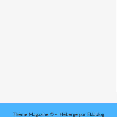
Thème Magazine © - Hébergé par
Eklablog