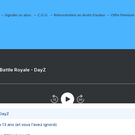
Signaler un abus
C.G.U.
Rémunération en droits d'auteur
Offre Premium
 Battle Royale - DayZ
 DayZ
 a 13 ans (et vous l'avez ignoré)