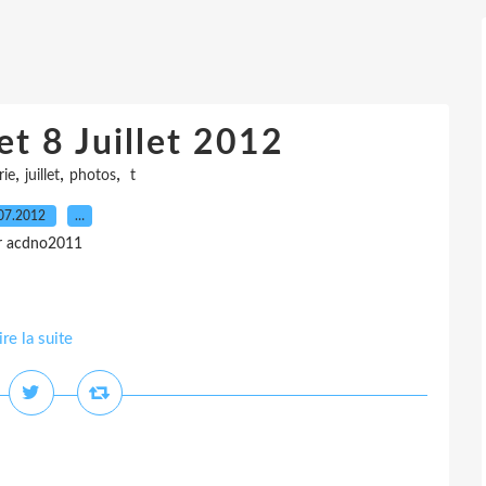
et 8 Juillet 2012
,
,
,
rie
juillet
photos
t
07.2012
…
r acdno2011
ire la suite