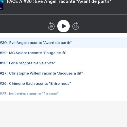
FACE A #30 : Eve Angeli raconte "Avant de partir"
#30 : Eve Angeli raconte "Avant de partir"
#29 : MC Solaar raconte "Bouge de là"
28 : Lorie raconte "Je vais vite"
#27 : Christophe Willem raconte "Jacques a dit"
#26 : Chimène Badi raconte "Entre nous"
#25 : Indochine raconte "3e sexe"
#24 : Zaho raconte "C'est chelou"
#23 : Patrick Bruel raconte "Au café des délices"
#22 : Kyo raconte "Le chemin"