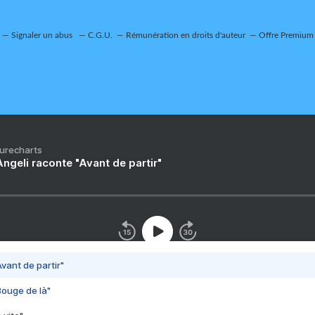
Signaler un abus
C.G.U.
Rémunération en droits d'auteur
Offre Premium
Purecharts
ngeli raconte "Avant de partir"
vant de partir"
Bouge de là"