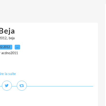
Beja
,
2012
beja
02.2012
…
r acdno2011
ire la suite