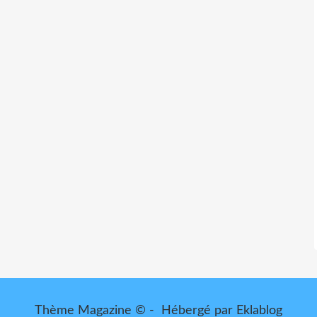
Thème Magazine © - Hébergé par
Eklablog